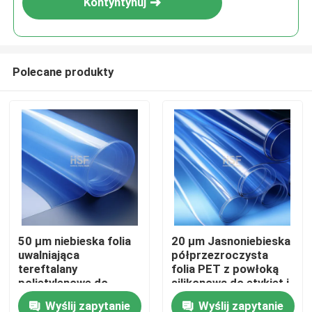
Kontyntynuj
Polecane produkty
Dom
50 μm niebieska folia
20 µm Jasnoniebieska
uwalniająca
półprzezroczysta
Produkty
tereftalany
folia PET z powłoką
polietylenowe do
silikonową do etykiet i
zastosowań w
opakowań
Wyślij zapytanie
Wyślij zapytanie
Filmy
przemyśle medycznym