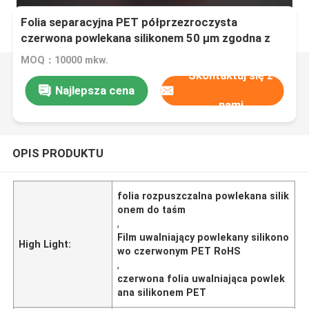
Folia separacyjna PET półprzezroczysta
czerwona powlekana silikonem 50 µm zgodna z
RoHS do taśm i etykiet
MOQ：10000 mkw.
Skontaktuj się z
Najlepsza cena
nami
OPIS PRODUKTU
folia rozpuszczalna powlekana silik
onem do taśm
,
Film uwalniający powlekany silikono
High Light:
wo czerwonym PET RoHS
,
czerwona folia uwalniająca powlek
ana silikonem PET