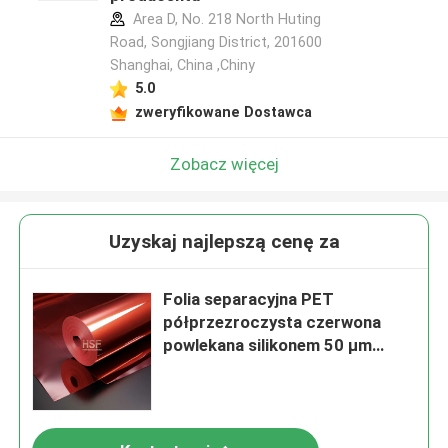
Area D, No. 218 North Huting
Road, Songjiang District, 201600
Shanghai, China ,Chiny
5.0
zweryfikowane Dostawca
Zobacz więcej
Uzyskaj najlepszą cenę za
Folia separacyjna PET
półprzezroczysta czerwona
powlekana silikonem 50 µm
zgodna z RoHS do taśm i etykiet