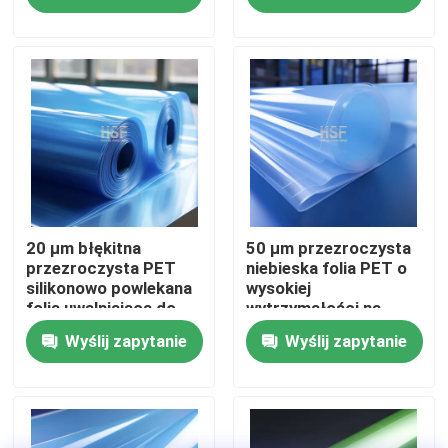
O nas
Wycieczka po fabryce
Kontrola jakości
Skontaktuj się z nami
20 μm błękitna
50 μm przezroczysta
przezroczysta PET
niebieska folia PET o
silikonowo powlekana
wysokiej
folia uwalniająca do
wytrzymałości na
Poprosić o wycenę
etykiet i zastosowań
rozciąganie do taśm i
Wyślij zapytanie
Wyślij zapytanie
medycznych
etykiet
przemysłowych
Film polietylowy o wysokiej gęstości
Folia z polietylenu o niskiej gęstości