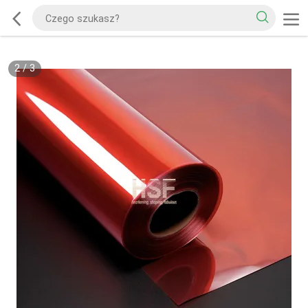
2
/
3