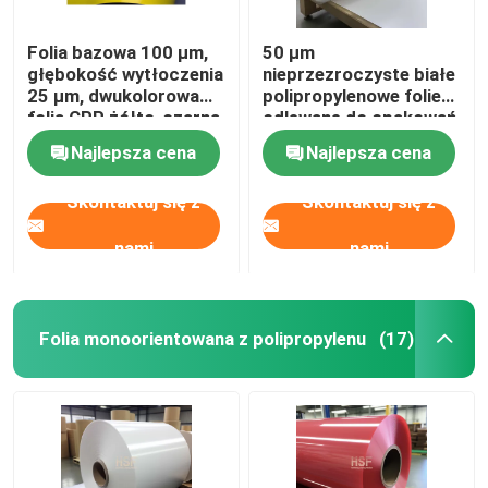
Folia bazowa 100 µm,
50 μm
głębokość wytłoczenia
nieprzezroczyste białe
25 µm, dwukolorowa
polipropylenowe folie
folia CPP żółto-czarna
odlewane do opakowań
do wysokiej jakości
spożywczych i
Najlepsza cena
Najlepsza cena
artykułów
medycznych
piśmienniczych i
Skontaktuj się z
Skontaktuj się z
opakowań
przemysłowych
nami
nami
Folia monoorientowana z polipropylenu
(17)