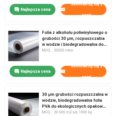
Skontaktuj się z
Najlepsza cena
nami
Folia z alkoholu poliwinylowego o
grubości 30 µm, rozpuszczalna
w wodzie i biodegradowalna do
kapsułek do prania i opakowań
MOQ：30000 mkw.
Skontaktuj się z
Najlepsza cena
nami
30 μm grubości rozpuszczalna w
wodzie, biodegradowalna folia
PVA do ekologicznych opakowań
i rolnictwa
MOQ：30 000 m2 lub 1000 kg