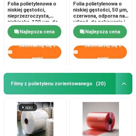
Folia polietylenowa o
Folia polietylenowa o
niskiej gęstości,
niskiej gęstości, 50 µm,
Filmy niewypuszczające silikonu
nieprzezroczysta,
czerwona, odporna na
niebieska, 120 µm, do
wilgoć, do pakowania i
zastosowań
rolnictwa
Najlepsza cena
Najlepsza cena
Film PVA
medycznych
Skontaktuj się z
Skontaktuj się z
Termoplastyczna folia uretanowa
nami
nami
Folii aluminiowej laminowanej PET
Filmy z polietylenu zorientowanego
(20)
Płyn lotny hamujący korozję
Film BOPP
Folia ochronna PE