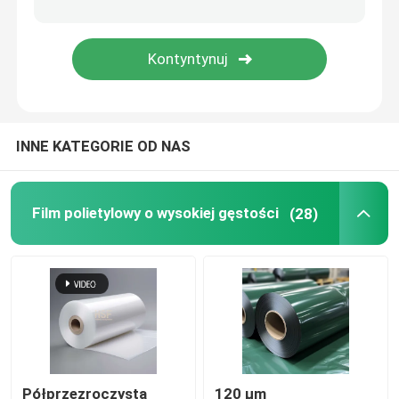
O nas
Wycieczka po fabryce
INNE KATEGORIE OD NAS
Kontrola jakości
Film polietylowy o wysokiej gęstości
(28)
Skontaktuj się z nami
Poprosić o wycenę
Film polietylowy o wysokiej gęstości
Folia z polietylenu o niskiej gęstości
Półprzezroczysta
120 μm