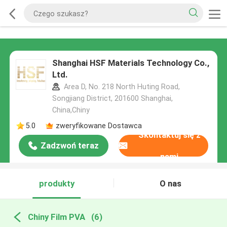
Shanghai HSF Materials Technology Co.,
Ltd.
Area D, No. 218 North Huting Road,
Songjiang District, 201600 Shanghai,
China,Chiny
5.0
zweryfikowane Dostawca
Skontaktuj się z
Zadzwoń teraz
nami
produkty
O nas
Chiny Film PVA
(6)