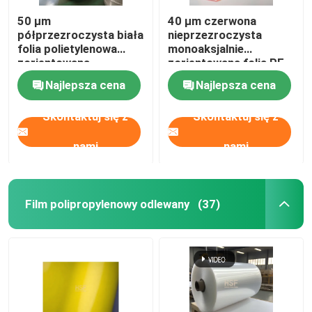
50 µm
40 μm czerwona
półprzezroczysta biała
nieprzezroczysta
folia polietylenowa
monoaksjalnie
zorientowana
zorientowana folia PE
monoosiowo do
do barwienia okien i
Najlepsza cena
Najlepsza cena
pakowania i
zastosowań
laminowania
dekoracyjnych
Skontaktuj się z
Skontaktuj się z
nami
nami
Film polipropylenowy odlewany
(37)