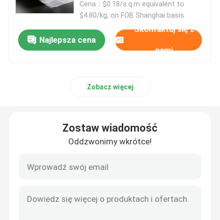
Cena：$0.18/s.q.m equivalent to
$4.80/kg, on FOB Shanghai basis
Skontaktuj się z
Najlepsza cena
nami
Zobacz więcej
Zostaw wiadomość
Oddzwonimy wkrótce!
Dom
Produkty
Filmy