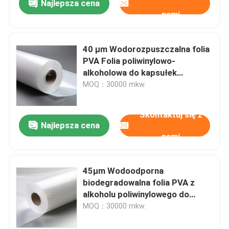
Najlepsza cena
nami
40 μm Wodorozpuszczalna folia
PVA Folia poliwinylowo-
alkoholowa do kapsułek
detergentów i opakowań 200
MOQ：30000 mkw.
mm-1600 mm
Skontaktuj się z
Najlepsza cena
nami
45μm Wodoodporna
biodegradowalna folia PVA z
alkoholu poliwinylowego do
kapsułek i opakowań
MOQ：30000 mkw.
detergentów