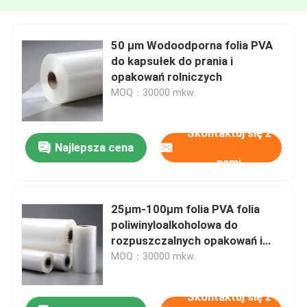
50 µm Wodoodporna folia PVA
do kapsułek do prania i
opakowań rolniczych
MOQ：30000 mkw.
Skontaktuj się z
Najlepsza cena
nami
25μm-100μm folia PVA folia
poliwinyloalkoholowa do
rozpuszczalnych opakowań i
zastosowań biodegradowalnych
MOQ：30000 mkw.
Skontaktuj się z