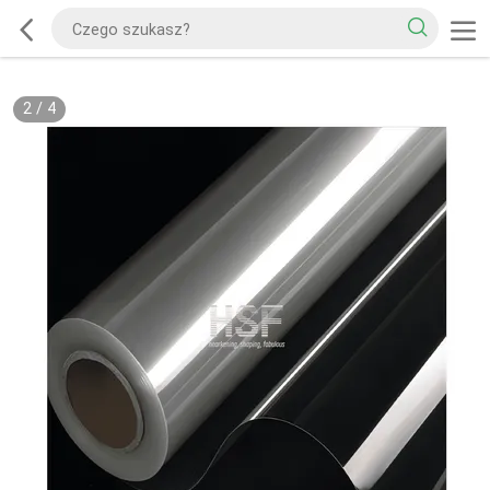
2
/
4