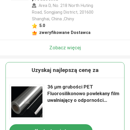
Area D, No. 218 North Huting
Road, Songjiang District, 201600
Shanghai, China ,Chiny
5.0
zweryfikowane Dostawca
Zobacz więcej
Uzyskaj najlepszą cenę za
36 μm grubości PET
Fluorosilikonowo powlekany film
uwalniający o odporności
chemicznej i wysokiej
temperaturze