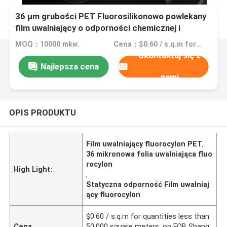
36 μm grubości PET Fluorosilikonowo powlekany
film uwalniający o odporności chemicznej i
wysokiej temperaturze
MOQ：10000 mkw.
Cena：$0.60 / s.q.m for quantities less than 50,000 square meters, on FOB Shanghai basis
Skontaktuj się z
Najlepsza cena
nami
OPIS PRODUKTU
Film uwalniający fluorocylon PET
,
36 mikronowa folia uwalniająca fluo
rocylon
High Light:
,
Statyczna odporność Film uwalniaj
ący fluorocylon
$0.60 / s.q.m for quantities less than
Cena
50,000 square meters, on FOB Shang