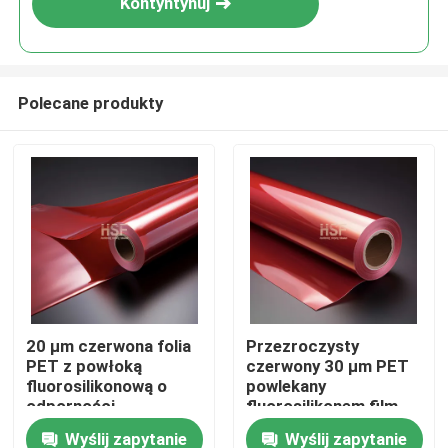
Kontyntynuj
Polecane produkty
Dom
20 µm czerwona folia
Przezroczysty
PET z powłoką
czerwony 30 μm PET
Produkty
fluorosilikonową o
powlekany
odporności
fluorosilikonem film
chemicznej do
uwalniający o
Wyślij zapytanie
Wyślij zapytanie
Filmy
zastosowań
odporności